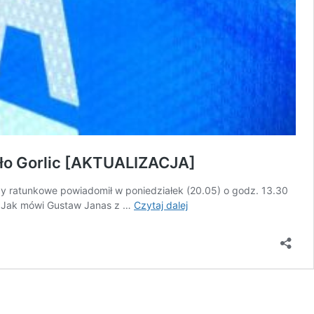
koło Gorlic [AKTUALIZACJA]
żby ratunkowe powiadomił w poniedziałek (20.05) o godz. 13.30
Nie
i. Jak mówi Gustaw Janas z …
Czytaj dalej
żyje
dziewczynka,
a
jej
matka
jest
ranna.