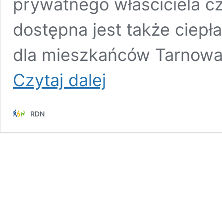
prywatnego właściciela c
dostępna jest także ciepła
dla mieszkańców Tarnowa 
Tarnów.
Czytaj dalej
Znów
można
korzystać
RDN
z
dworca
i
ciepłej
poczekalni