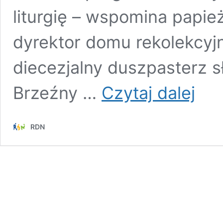
liturgię – wspomina papie
dyrektor domu rekolekcyj
diecezjalny duszpasterz sł
Ks.
Brzeźny …
Czytaj dalej
Sylweste
Brzeźny
Liturgia
RDN
celebro
przez
Benedyk
XVI
zostawił
ślad
na
całe
moje
życie